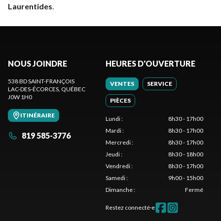
Laurentides
.
NOUS JOINDRE
HEURES D'OUVERTURE
538 BD SAINT-FRANÇOIS
VENTES
SERVICE
LAC-DES-ÉCORCES
, QUÉBEC
J0W 1H0
PIÈCES
ITINÉRAIRE
Lundi
:
8h30 - 17h00
Mardi
:
8h30 - 17h00
819 585-3776
Mercredi
:
8h30 - 17h00
Jeudi
:
8h30 - 18h00
Vendredi
:
8h30 - 17h00
Samedi
:
9h00 - 15h00
Dimanche
:
Fermé
Restez connecté·e