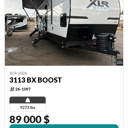
XLR 2026
3113 BX BOOST
26-1097
9273 lbs
89 000 $