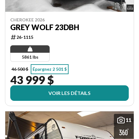
CHEROKEE 2026
GREY WOLF 23DBH
26-1115
5861 lbs
46 500 $
Épargnez 2 501 $
43 999 $
VOIR LES DÉTAILS
11