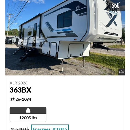
XLR 2026
363BX
26-1094
12005 lbs
135 000 $
Épargnez 30 000 $